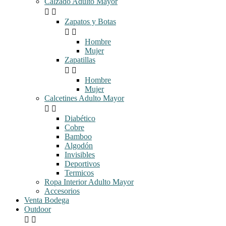
Calzado Adulto Mayor


Zapatos y Botas


Hombre
Mujer
Zapatillas


Hombre
Mujer
Calcetines Adulto Mayor


Diabético
Cobre
Bamboo
Algodón
Invisibles
Deportivos
Termicos
Ropa Interior Adulto Mayor
Accesorios
Venta Bodega
Outdoor

