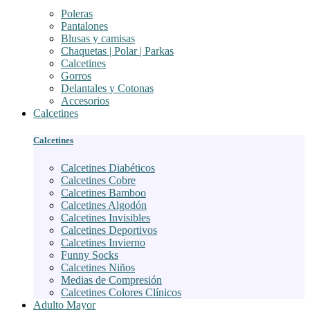
Poleras
Pantalones
Blusas y camisas
Chaquetas | Polar | Parkas
Calcetines
Gorros
Delantales y Cotonas
Accesorios
Calcetines
Calcetines
Calcetines Diabéticos
Calcetines Cobre
Calcetines Bamboo
Calcetines Algodón
Calcetines Invisibles
Calcetines Deportivos
Calcetines Invierno
Funny Socks
Calcetines Niños
Medias de Compresión
Calcetines Colores Clínicos
Adulto Mayor