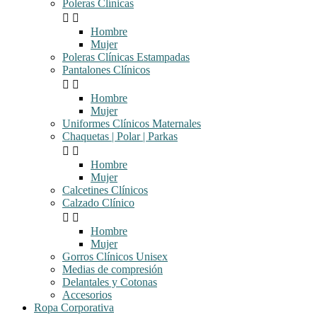
Poleras Clínicas


Hombre
Mujer
Poleras Clínicas Estampadas
Pantalones Clínicos


Hombre
Mujer
Uniformes Clínicos Maternales
Chaquetas | Polar | Parkas


Hombre
Mujer
Calcetines Clínicos
Calzado Clínico


Hombre
Mujer
Gorros Clínicos Unisex
Medias de compresión
Delantales y Cotonas
Accesorios
Ropa Corporativa