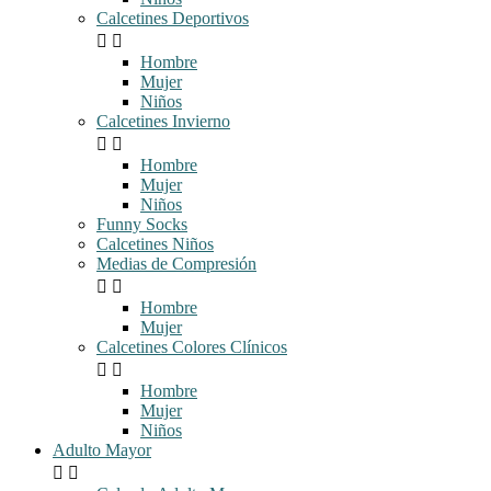
Calcetines Deportivos


Hombre
Mujer
Niños
Calcetines Invierno


Hombre
Mujer
Niños
Funny Socks
Calcetines Niños
Medias de Compresión


Hombre
Mujer
Calcetines Colores Clínicos


Hombre
Mujer
Niños
Adulto Mayor

