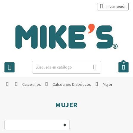

Iniciar sesión
0



Calcetines
Calcetines Diabéticos
Mujer




MUJER