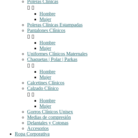
Poleras Clínicas


Hombre
Mujer
Poleras Clínicas Estampadas
Pantalones Clínicos


Hombre
Mujer
Uniformes Clínicos Maternales
Chaquetas | Polar | Parkas


Hombre
Mujer
Calcetines Clínicos
Calzado Clínico


Hombre
Mujer
Gorros Clínicos Unisex
Medias de compresión
Delantales y Cotonas
Accesorios
Ropa Corporativa