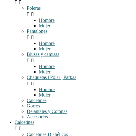


Poleras


Hombre
Mujer
Pantalones


Hombre
Mujer
Blusas y camisas


Hombre
Mujer
Chaquetas | Polar | Parkas


Hombre
Mujer
Calcetines
Gorros
Delantales y Cotonas
Accesorios
Calcetines


Calcetines Diabéticos