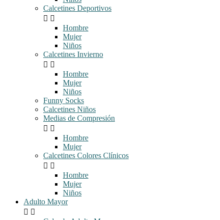
Calcetines Deportivos


Hombre
Mujer
Niños
Calcetines Invierno


Hombre
Mujer
Niños
Funny Socks
Calcetines Niños
Medias de Compresión


Hombre
Mujer
Calcetines Colores Clínicos


Hombre
Mujer
Niños
Adulto Mayor

