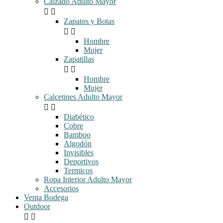
Calzado Adulto Mayor


Zapatos y Botas


Hombre
Mujer
Zapatillas


Hombre
Mujer
Calcetines Adulto Mayor


Diabético
Cobre
Bamboo
Algodón
Invisibles
Deportivos
Termicos
Ropa Interior Adulto Mayor
Accesorios
Venta Bodega
Outdoor

