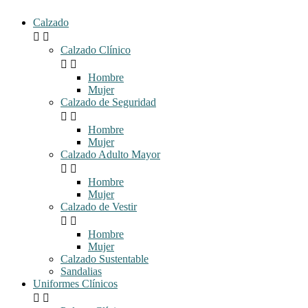
Calzado


Calzado Clínico


Hombre
Mujer
Calzado de Seguridad


Hombre
Mujer
Calzado Adulto Mayor


Hombre
Mujer
Calzado de Vestir


Hombre
Mujer
Calzado Sustentable
Sandalias
Uniformes Clínicos

