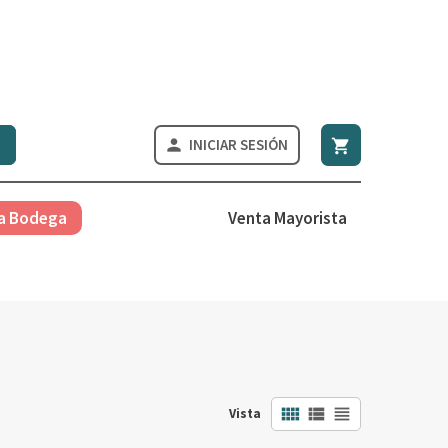
INICIAR SESIÓN


a Bodega
Venta Mayorista



Vista