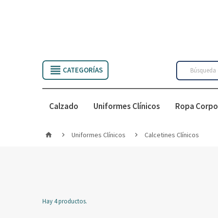

CATEGORÍAS
Calzado
Uniformes Clínicos
Ropa Corpo
Uniformes Clínicos
Calcetines Clínicos



Hay 4 productos.