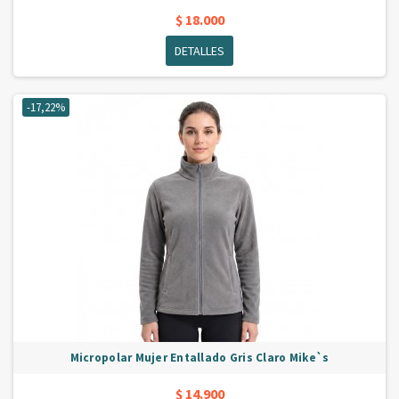
$ 18.000
DETALLES
-17,22%
Micropolar Mujer Entallado Gris Claro Mike`s
$ 14.900