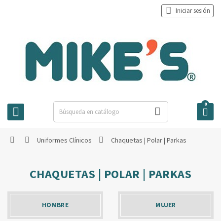

Iniciar sesión
0



Uniformes Clínicos
Chaquetas | Polar | Parkas



CHAQUETAS | POLAR | PARKAS
HOMBRE
MUJER