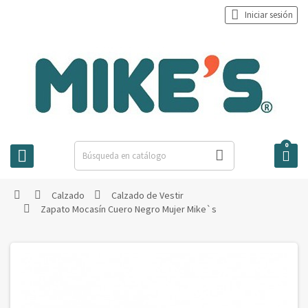

Iniciar sesión
0



Calzado
Calzado de Vestir



Zapato Mocasín Cuero Negro Mujer Mike`s
