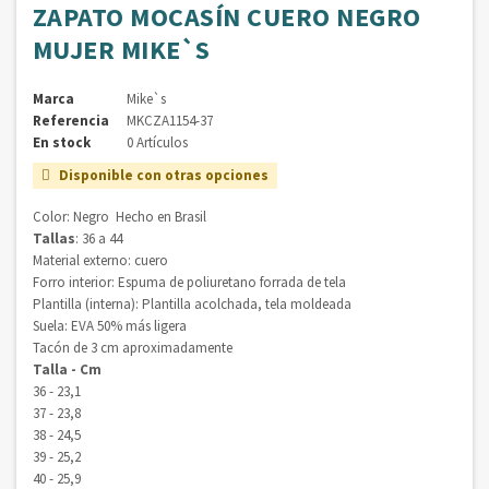
ZAPATO MOCASÍN CUERO NEGRO
MUJER MIKE`S
Marca
Mike`s
Referencia
MKCZA1154-37
En stock
0 Artículos
Disponible con otras opciones

Color: Negro Hecho en Brasil
Tallas
: 36 a 44
Material externo: cuero
Forro interior: Espuma de poliuretano forrada de tela
Plantilla (interna): Plantilla acolchada, tela moldeada
Suela: EVA 50% más ligera
Tacón de 3 cm aproximadamente
Talla - Cm
36 - 23,1
37 - 23,8
38 - 24,5
39 - 25,2
40 - 25,9