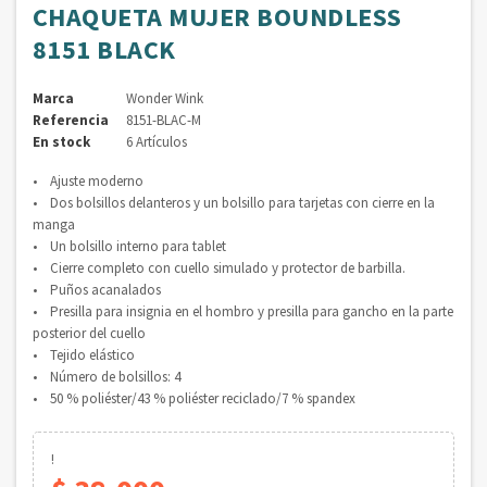
CHAQUETA MUJER BOUNDLESS
8151 BLACK
Marca
Wonder Wink
Referencia
8151-BLAC-M
En stock
6 Artículos
• Ajuste moderno
• Dos bolsillos delanteros y un bolsillo para tarjetas con cierre en la
manga
• Un bolsillo interno para tablet
• Cierre completo con cuello simulado y protector de barbilla.
• Puños acanalados
• Presilla para insignia en el hombro y presilla para gancho en la parte
posterior del cuello
• Tejido elástico
• Número de bolsillos: 4
• 50 % poliéster/43 % poliéster reciclado/7 % spandex
!