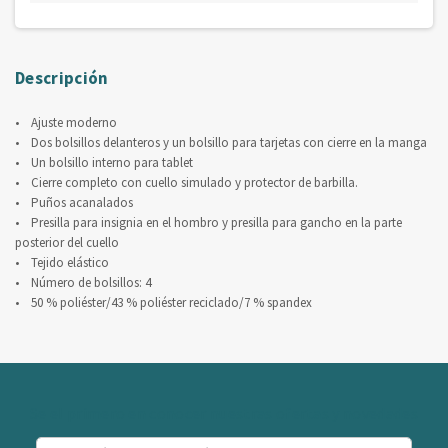
Descripción
• Ajuste moderno
• Dos bolsillos delanteros y un bolsillo para tarjetas con cierre en la manga
• Un bolsillo interno para tablet
• Cierre completo con cuello simulado y protector de barbilla.
• Puños acanalados
• Presilla para insignia en el hombro y presilla para gancho en la parte
posterior del cuello
• Tejido elástico
• Número de bolsillos: 4
• 50 % poliéster/43 % poliéster reciclado/7 % spandex
Se el primero en conocer nuestras ofertas y novedades