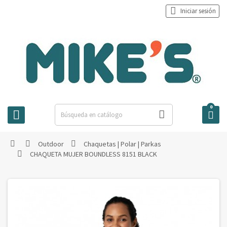

Iniciar sesión
0



Outdoor
Chaquetas | Polar | Parkas



CHAQUETA MUJER BOUNDLESS 8151 BLACK
