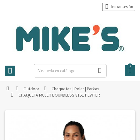

Iniciar sesión
0



Outdoor
Chaquetas | Polar | Parkas



CHAQUETA MUJER BOUNDLESS 8151 PEWTER
