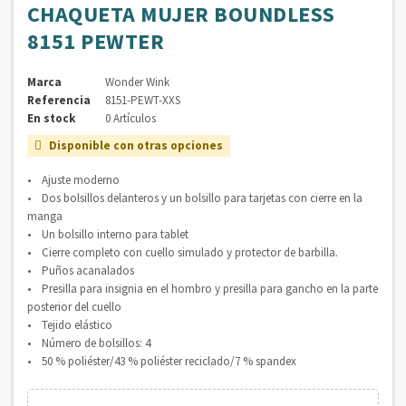
CHAQUETA MUJER BOUNDLESS
8151 PEWTER
Marca
Wonder Wink
Referencia
8151-PEWT-XXS
En stock
0 Artículos
Disponible con otras opciones

• Ajuste moderno
• Dos bolsillos delanteros y un bolsillo para tarjetas con cierre en la
manga
• Un bolsillo interno para tablet
• Cierre completo con cuello simulado y protector de barbilla.
• Puños acanalados
• Presilla para insignia en el hombro y presilla para gancho en la parte
posterior del cuello
• Tejido elástico
• Número de bolsillos: 4
• 50 % poliéster/43 % poliéster reciclado/7 % spandex