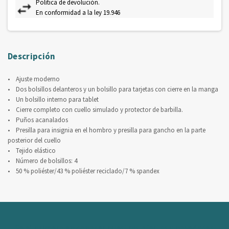
Política de devolución.
En conformidad a la ley 19.946
Descripción
• Ajuste moderno
• Dos bolsillos delanteros y un bolsillo para tarjetas con cierre en la manga
• Un bolsillo interno para tablet
• Cierre completo con cuello simulado y protector de barbilla.
• Puños acanalados
• Presilla para insignia en el hombro y presilla para gancho en la parte
posterior del cuello
• Tejido elástico
• Número de bolsillos: 4
• 50 % poliéster/43 % poliéster reciclado/7 % spandex
Se el primero en conocer nuestras ofertas y novedades