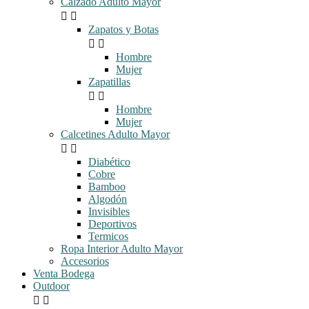
Calzado Adulto Mayor


Zapatos y Botas


Hombre
Mujer
Zapatillas


Hombre
Mujer
Calcetines Adulto Mayor


Diabético
Cobre
Bamboo
Algodón
Invisibles
Deportivos
Termicos
Ropa Interior Adulto Mayor
Accesorios
Venta Bodega
Outdoor

