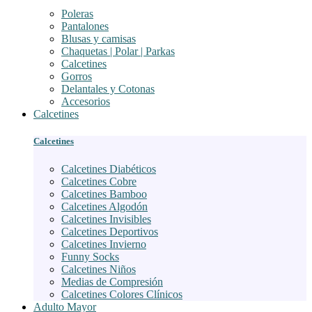
Poleras
Pantalones
Blusas y camisas
Chaquetas | Polar | Parkas
Calcetines
Gorros
Delantales y Cotonas
Accesorios
Calcetines
Calcetines
Calcetines Diabéticos
Calcetines Cobre
Calcetines Bamboo
Calcetines Algodón
Calcetines Invisibles
Calcetines Deportivos
Calcetines Invierno
Funny Socks
Calcetines Niños
Medias de Compresión
Calcetines Colores Clínicos
Adulto Mayor