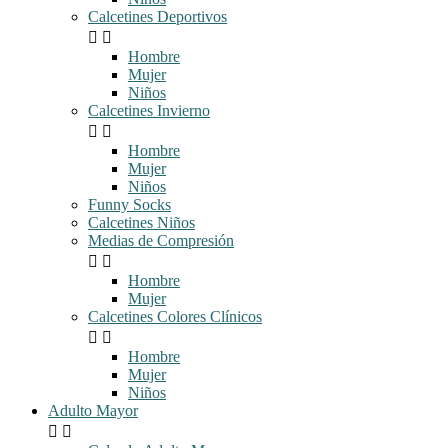
Calcetines Deportivos


Hombre
Mujer
Niños
Calcetines Invierno


Hombre
Mujer
Niños
Funny Socks
Calcetines Niños
Medias de Compresión


Hombre
Mujer
Calcetines Colores Clínicos


Hombre
Mujer
Niños
Adulto Mayor

