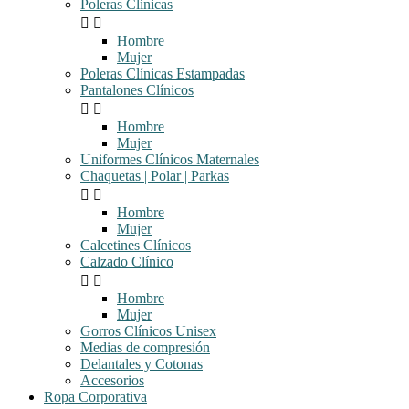
Poleras Clínicas


Hombre
Mujer
Poleras Clínicas Estampadas
Pantalones Clínicos


Hombre
Mujer
Uniformes Clínicos Maternales
Chaquetas | Polar | Parkas


Hombre
Mujer
Calcetines Clínicos
Calzado Clínico


Hombre
Mujer
Gorros Clínicos Unisex
Medias de compresión
Delantales y Cotonas
Accesorios
Ropa Corporativa