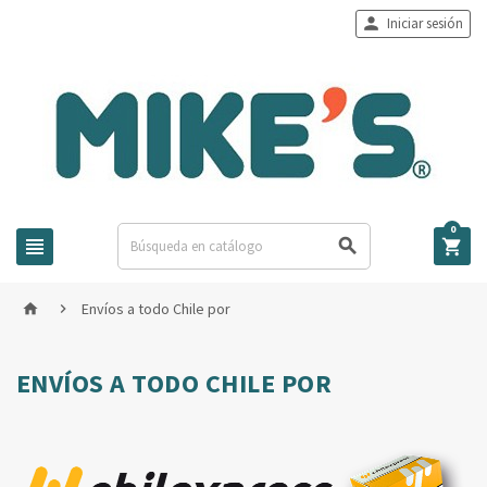

Iniciar sesión
0



Envíos a todo Chile por


ENVÍOS A TODO CHILE POR