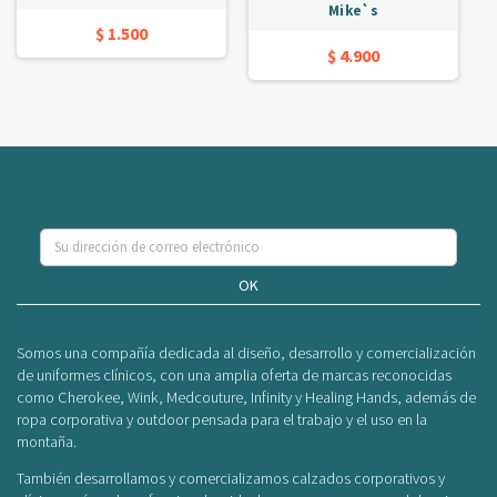
Mike`s
$ 1.500
$ 4.900
Se el primero en conocer nuestras ofertas y novedades
OK
Somos una compañía dedicada al diseño, desarrollo y comercialización
de uniformes clínicos, con una amplia oferta de marcas reconocidas
como Cherokee, Wink, Medcouture, Infinity y Healing Hands, además de
ropa corporativa y outdoor pensada para el trabajo y el uso en la
montaña.
También desarrollamos y comercializamos calzados corporativos y