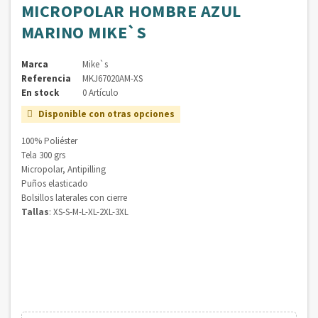
MICROPOLAR HOMBRE AZUL
MARINO MIKE`S
Marca
Mike`s
Referencia
MKJ67020AM-XS
En stock
0 Artículo
Disponible con otras opciones

100% Poliéster
Tela 300 grs
Micropolar, Antipilling
Puños elasticado
Bolsillos laterales con cierre
Tallas
: XS-S-M-L-XL-2XL-3XL