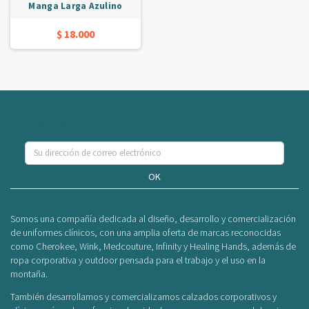
Manga Larga Azulino
$ 18.000
Se el primero en conocer nuestras ofertas y novedades
OK
Somos una compañía dedicada al diseño, desarrollo y comercialización
de uniformes clínicos, con una amplia oferta de marcas reconocidas
como Cherokee, Wink, Medcouture, Infinity y Healing Hands, además de
ropa corporativa y outdoor pensada para el trabajo y el uso en la
montaña.
También desarrollamos y comercializamos calzados corporativos y