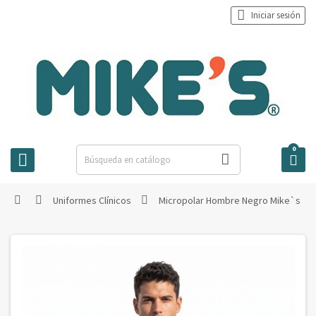

Iniciar sesión
0



Uniformes Clínicos
Micropolar Hombre Negro Mike`s


