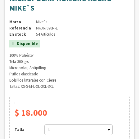
MIKE`S
Marca
Mike`s
Referencia
MKJ67020N-L
En stock
54 Artículos
Disponible

100% Poliéster
Tela 300 grs
Micropolar, Antipilling
Puños elasticado
Bolsillos laterales con Cierre
Tallas: XS-S-M-L-XL-2XL-3XL
!
$ 18.000
Talla