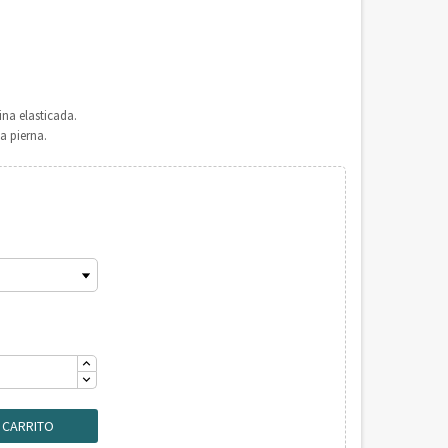
ina elasticada.
a pierna.
L CARRITO