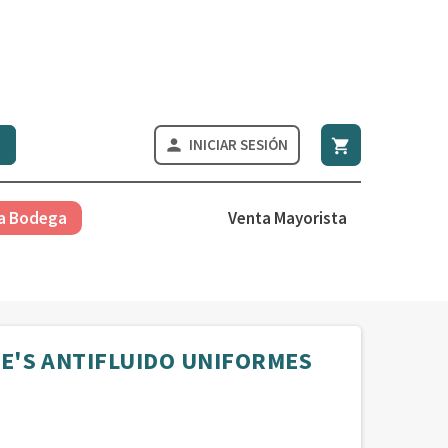
INICIAR SESIÓN


a Bodega
Venta Mayorista
E'S ANTIFLUIDO UNIFORMES