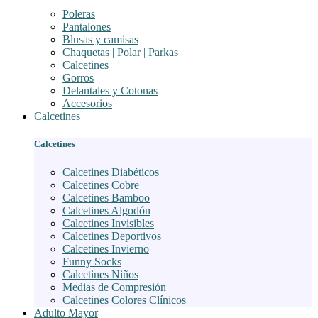
Poleras
Pantalones
Blusas y camisas
Chaquetas | Polar | Parkas
Calcetines
Gorros
Delantales y Cotonas
Accesorios
Calcetines
Calcetines
Calcetines Diabéticos
Calcetines Cobre
Calcetines Bamboo
Calcetines Algodón
Calcetines Invisibles
Calcetines Deportivos
Calcetines Invierno
Funny Socks
Calcetines Niños
Medias de Compresión
Calcetines Colores Clínicos
Adulto Mayor