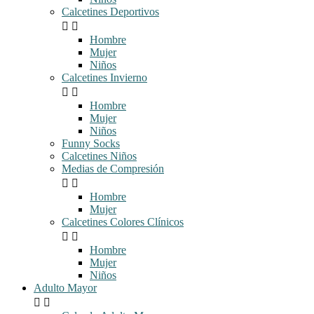
Calcetines Deportivos


Hombre
Mujer
Niños
Calcetines Invierno


Hombre
Mujer
Niños
Funny Socks
Calcetines Niños
Medias de Compresión


Hombre
Mujer
Calcetines Colores Clínicos


Hombre
Mujer
Niños
Adulto Mayor

