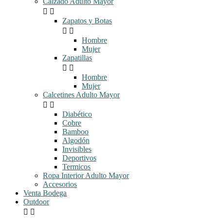
Calzado Adulto Mayor


Zapatos y Botas


Hombre
Mujer
Zapatillas


Hombre
Mujer
Calcetines Adulto Mayor


Diabético
Cobre
Bamboo
Algodón
Invisibles
Deportivos
Termicos
Ropa Interior Adulto Mayor
Accesorios
Venta Bodega
Outdoor

