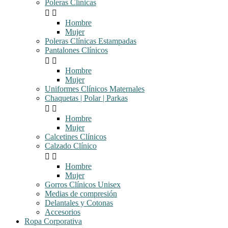
Poleras Clínicas


Hombre
Mujer
Poleras Clínicas Estampadas
Pantalones Clínicos


Hombre
Mujer
Uniformes Clínicos Maternales
Chaquetas | Polar | Parkas


Hombre
Mujer
Calcetines Clínicos
Calzado Clínico


Hombre
Mujer
Gorros Clínicos Unisex
Medias de compresión
Delantales y Cotonas
Accesorios
Ropa Corporativa