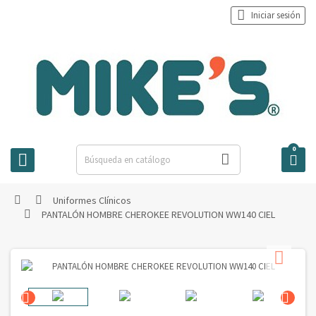

Iniciar sesión
0



Uniformes Clínicos


PANTALÓN HOMBRE CHEROKEE REVOLUTION WW140 CIEL



