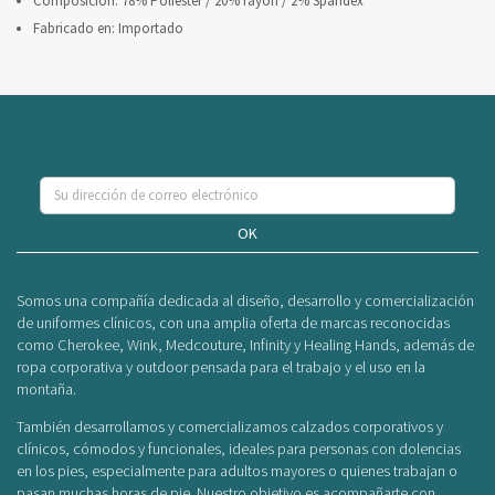
Composición: 78% Poliéster / 20% rayón / 2% Spandex
Fabricado en: Importado
Se el primero en conocer nuestras ofertas y novedades
OK
Somos una compañía dedicada al diseño, desarrollo y comercialización
de uniformes clínicos, con una amplia oferta de marcas reconocidas
como Cherokee, Wink, Medcouture, Infinity y Healing Hands, además de
ropa corporativa y outdoor pensada para el trabajo y el uso en la
montaña.
También desarrollamos y comercializamos calzados corporativos y
clínicos, cómodos y funcionales, ideales para personas con dolencias
en los pies, especialmente para adultos mayores o quienes trabajan o
pasan muchas horas de pie. Nuestro objetivo es acompañarte con