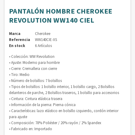
PANTALÓN HOMBRE CHEROKEE
REVOLUTION WW140 CIEL
Marca
Cherokee
Referencia
WW140CIE-XS
En stock
6 Artículos
• Colección: WW Revolution
• Ajuste: Moderno para hombre
• Cierre: Cremallera con cierre
• Tiro: Medio
• Número de bolsillos: 7 bolsillos
• Tipos de bolsillos: 1 bolsillo interior, 1 bolsillo cargo, 2 Bolsillos
delanteros de parche, 2 Bolsillos traseros, 1 bolsillo para accesorios
• Cintura: Cintura elástica trasera
• Información de la pierna: Pierna cónica
• Características: lazo elástico en bolsillo izquierdo, cordón interior
para ajuste
• Composición: 78% Poliéster / 20% rayón / 2% Spandex
• Fabricado en: Importado