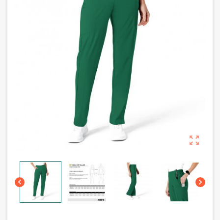


