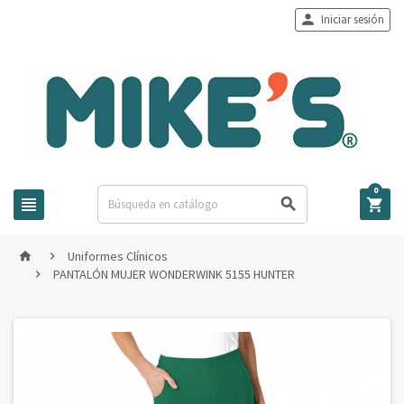

Iniciar sesión
0



Uniformes Clínicos


PANTALÓN MUJER WONDERWINK 5155 HUNTER
