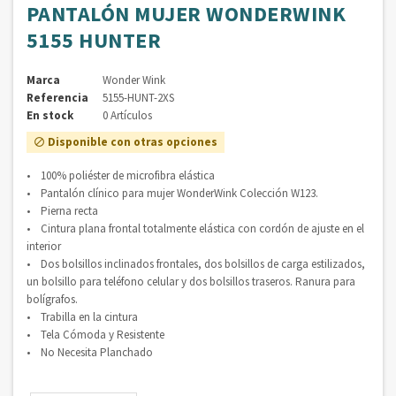
PANTALÓN MUJER WONDERWINK
5155 HUNTER
Marca
Wonder Wink
Referencia
5155-HUNT-2XS
En stock
0 Artículos
Disponible con otras opciones

• 100% poliéster de microfibra elástica
• Pantalón clínico para mujer WonderWink Colección W123.
• Pierna recta
• Cintura plana frontal totalmente elástica con cordón de ajuste en el
interior
• Dos bolsillos inclinados frontales, dos bolsillos de carga estilizados,
un bolsillo para teléfono celular y dos bolsillos traseros. Ranura para
bolígrafos.
• Trabilla en la cintura
• Tela Cómoda y Resistente
• No Necesita Planchado