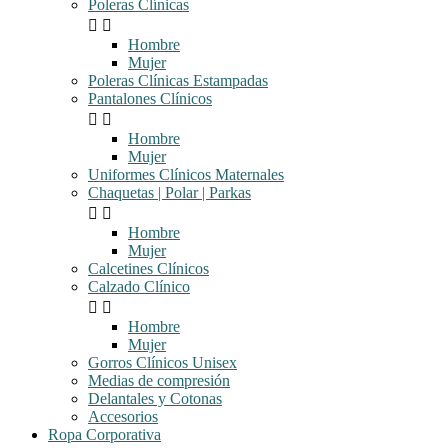
Poleras Clínicas


Hombre
Mujer
Poleras Clínicas Estampadas
Pantalones Clínicos


Hombre
Mujer
Uniformes Clínicos Maternales
Chaquetas | Polar | Parkas


Hombre
Mujer
Calcetines Clínicos
Calzado Clínico


Hombre
Mujer
Gorros Clínicos Unisex
Medias de compresión
Delantales y Cotonas
Accesorios
Ropa Corporativa