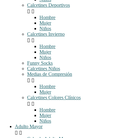
Calcetines Deportivos


Hombre
Mujer
Niños
Calcetines Invierno


Hombre
Mujer
Niños
Funny Socks
Calcetines Niños
Medias de Compresión


Hombre
Mujer
Calcetines Colores Clínicos


Hombre
Mujer
Niños
Adulto Mayor

