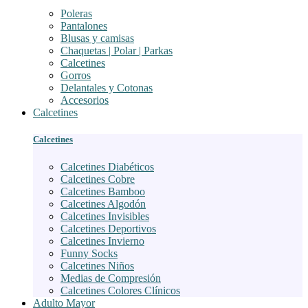
Poleras
Pantalones
Blusas y camisas
Chaquetas | Polar | Parkas
Calcetines
Gorros
Delantales y Cotonas
Accesorios
Calcetines
Calcetines
Calcetines Diabéticos
Calcetines Cobre
Calcetines Bamboo
Calcetines Algodón
Calcetines Invisibles
Calcetines Deportivos
Calcetines Invierno
Funny Socks
Calcetines Niños
Medias de Compresión
Calcetines Colores Clínicos
Adulto Mayor