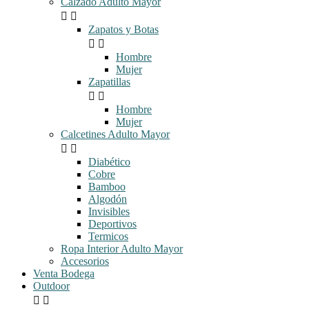
Calzado Adulto Mayor


Zapatos y Botas


Hombre
Mujer
Zapatillas


Hombre
Mujer
Calcetines Adulto Mayor


Diabético
Cobre
Bamboo
Algodón
Invisibles
Deportivos
Termicos
Ropa Interior Adulto Mayor
Accesorios
Venta Bodega
Outdoor

