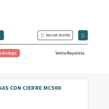


INICIAR SESIÓN
a Bodega
Venta Mayorista
AS CON CIERRE MC500