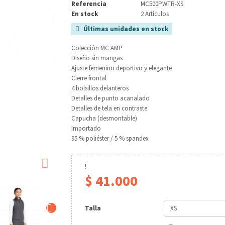
Referencia
MC500PWTR-XS
En stock
2 Artículos
Últimas unidades en stock

Colección MC AMP
Diseño sin mangas
Ajuste femenino deportivo y elegante
Cierre frontal
4 bolsillos delanteros
Detalles de punto acanalado
Detalles de tela en contraste
Capucha (desmontable)
Importado
95 % poliéster / 5 % spandex

!
$ 41.000

Talla