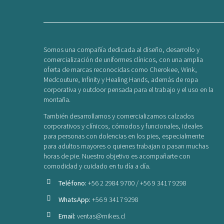
Somos una compañía dedicada al diseño, desarrollo y
comercialización de uniformes clínicos, con una amplia
oferta de marcas reconocidas como Cherokee, Wink,
Medcouture, Infinity y Healing Hands, además de ropa
corporativa y outdoor pensada para el trabajo y el uso en la
montaña.
También desarrollamos y comercializamos calzados
corporativos y clínicos, cómodos y funcionales, ideales
para personas con dolencias en los pies, especialmente
para adultos mayores o quienes trabajan o pasan muchas
horas de pie. Nuestro objetivo es acompañarte con
comodidad y cuidado en tu día a día.
Teléfono:
+56 2 2984 9700 / +56 9 3417 9298
WhatsApp:
+56 9 3417 9298
Email:
ventas@mikes.cl