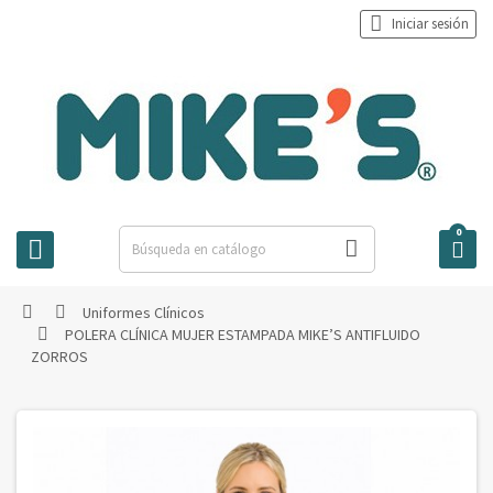

Iniciar sesión
0



Uniformes Clínicos


POLERA CLÍNICA MUJER ESTAMPADA MIKE’S ANTIFLUIDO

ZORROS