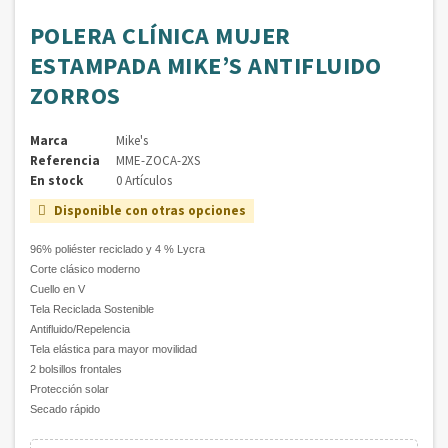
POLERA CLÍNICA MUJER
ESTAMPADA MIKE’S ANTIFLUIDO
ZORROS
Marca
Mike's
Referencia
MME-ZOCA-2XS
En stock
0 Artículos
Disponible con otras opciones

96% poliéster reciclado y 4 % Lycra
Corte clásico moderno
Cuello en V
Tela Reciclada Sostenible
Antifluido/Repelencia
Tela elástica para mayor movilidad
2 bolsillos frontales
Protección solar
Secado rápido