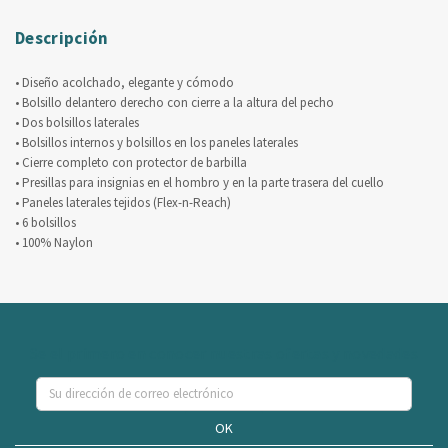
Descripción
• Diseño acolchado, elegante y cómodo
• Bolsillo delantero derecho con cierre a la altura del pecho
• Dos bolsillos laterales
• Bolsillos internos y bolsillos en los paneles laterales
• Cierre completo con protector de barbilla
• Presillas para insignias en el hombro y en la parte trasera del cuello
• Paneles laterales tejidos (Flex-n-Reach)
• 6 bolsillos
• 100% Naylon
Se el primero en conocer nuestras ofertas y novedades
OK