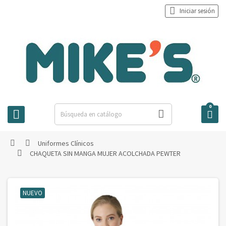

Iniciar sesión
0



Uniformes Clínicos


CHAQUETA SIN MANGA MUJER ACOLCHADA PEWTER

NUEVO