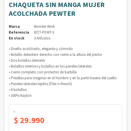
CHAQUETA SIN MANGA MUJER
ACOLCHADA PEWTER
Marca
Wonder Wink
Referencia
8277-PEWT-S
En stock
3 Artículos
• Diseño acolchado, elegante y cómodo
• Bolsillo delantero derecho con cierre a la altura del pecho
• Dos bolsillos laterales
• Bolsillos internos y bolsillos en los paneles laterales
• Cierre completo con protector de barbilla
• Presillas para insignias en el hombro y en la parte trasera del cuello
• Paneles laterales tejidos (Flex-n-Reach)
• 6 bolsillos
• 100% Naylon
!
$ 29.990