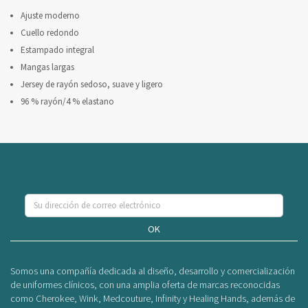
Ajuste moderno
Cuello redondo
Estampado integral
Mangas largas
Jersey de rayón sedoso, suave y ligero
96 % rayón/4 % elastano
Se el primero en conocer nuestras ofertas y novedades
OK
Somos una compañía dedicada al diseño, desarrollo y comercialización
de uniformes clínicos, con una amplia oferta de marcas reconocidas
como Cherokee, Wink, Medcouture, Infinity y Healing Hands, además de