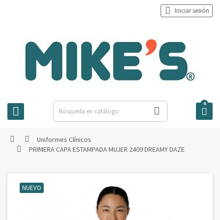

Iniciar sesión
0



Uniformes Clínicos


PRIMERA CAPA ESTAMPADA MUJER 2409 DREAMY DAZE

NUEVO