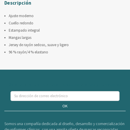
Descripción
Ajuste moderno
Cuello redondo
Estampado integral
Mangas largas
Jersey de rayón sedoso, suave y ligero
96 % rayón/4 % elastano
Se el primero en conocer nuestras ofertas y novedades
OK
Somos una compañía dedicada al diseño, desarrollo y comercialización
de uniformes clínicos, con una amplia oferta de marcas reconocidas